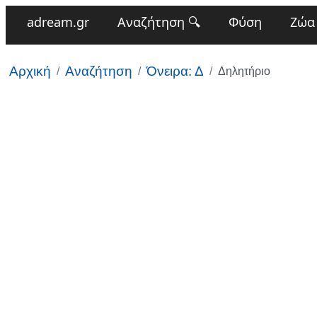
adream.gr
Αναζήτηση 🔍
Φύση
Ζώα
Αρχική
Αναζήτηση
Όνειρα: Δ
Δηλητήριο