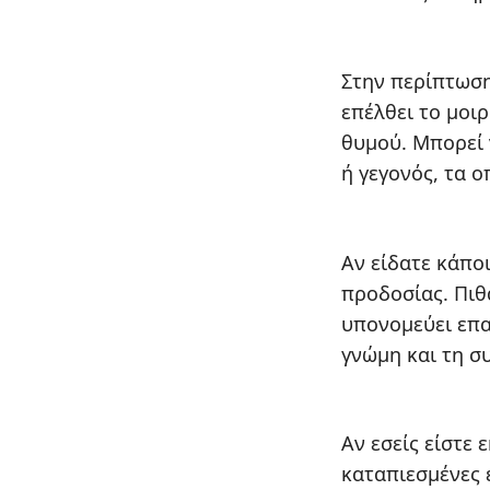
Στην περίπτωση
επέλθει το μοι
θυμού. Μπορεί 
ή γεγονός, τα 
Αν είδατε κάπο
προδοσίας. Πιθ
υπονομεύει επα
γνώμη και τη σ
Αν εσείς είστε
καταπιεσμένες ε