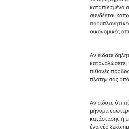
καταπιεσμένα α
συνδέεται κάπο
παραπλανητικές
οικονομικές απ
Αν είδατε δηλη
καταναλώσετε, 
πιθανές προδοσ
πλάτη» σας από
Αν είδατε ότι π
μήνυμα εσωτερι
κατάστασης ή μ
ένα νέο ξεκίνη