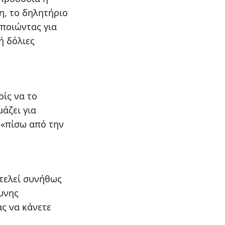
η, το δηλητήριο
οποιώντας για
ή δόλιες
ρίς να το
άζει για
 «πίσω από την
οτελεί συνήθως
υνης
ς να κάνετε