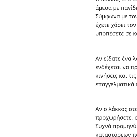
άμεσα με παγίδ
Σύμφωνα με τον
έχετε χάσει το
υποπέσετε σε 
Αν είδατε ένα 
ενδέχεται να π
κινήσεις και τι
επαγγελματικά 
Αν ο λάκκος στ
προχωρήσετε, σ
Συχνά προμηνύ
καταστάσεων πο