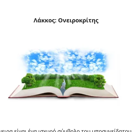
Λάκκος: Ονειροκρίτης
νειρα είναι ένα ισχυρό σύμβολο του υποσυνείδητου