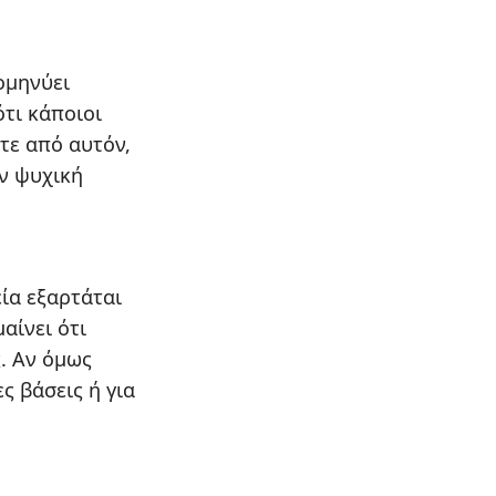
ομηνύει
τι κάποιοι
τε από αυτόν,
ην ψυχική
εία εξαρτάται
αίνει ότι
. Αν όμως
ς βάσεις ή για