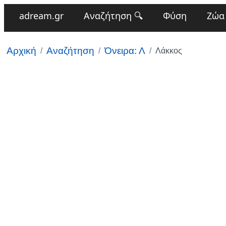
adream.gr
Αναζήτηση 🔍
Φύση
Ζώα
Αρχική
Αναζήτηση
Όνειρα: Λ
Λάκκος