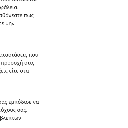
φάλεια.
ισθάνεστε πως
τε μην
καταστάσεις που
η προσοχή στις
εις είτε στα
σας εμπόδισε να
τόχους σας.
όβλεπτων