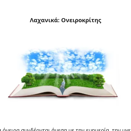
Λαχανικά: Ονειροκρίτης
 όνειρα συνδέονται άμεσα με την ευημερία, την υγε