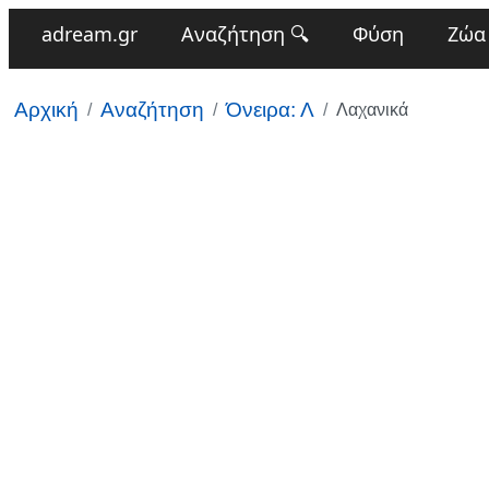
adream.gr
Αναζήτηση 🔍
Φύση
Ζώα
Αρχική
Αναζήτηση
Όνειρα: Λ
Λαχανικά