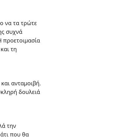
ο να τα τρώτε
ης συχνά
Η προετοιμασία
και τη
 και ανταμοιβή.
 σκληρή δουλειά
λά την
κάτι που θα