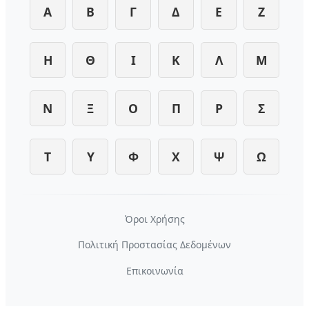
Α
Β
Γ
Δ
Ε
Ζ
Η
Θ
Ι
Κ
Λ
Μ
Ν
Ξ
Ο
Π
Ρ
Σ
Τ
Υ
Φ
Χ
Ψ
Ω
Όροι Χρήσης
Πολιτική Προστασίας Δεδομένων
Επικοινωνία