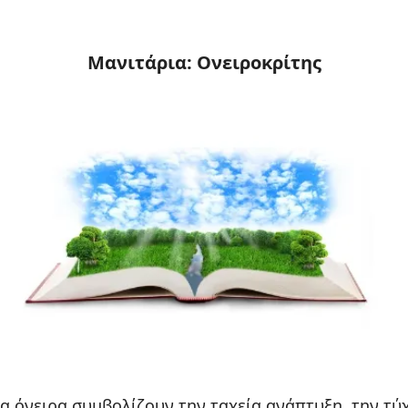
Μανιτάρια: Ονειροκρίτης
τα όνειρα συμβολίζουν την ταχεία ανάπτυξη, την τύχ