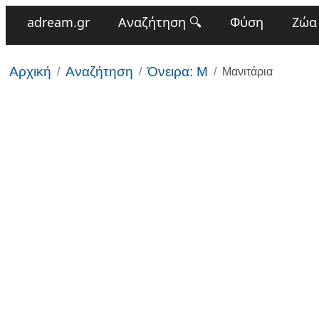
adream.gr
Αναζήτηση 🔍
Φύση
Ζώα
Αρχική
Αναζήτηση
Όνειρα: Μ
Μανιτάρια