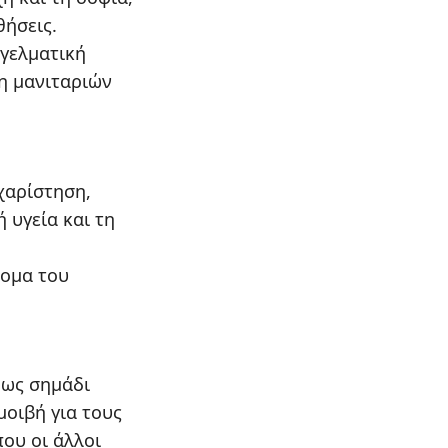
θήσεις.
γγελματική
η μανιταριών
υχαρίστηση,
 υγεία και τη
τομα του
 ως σημάδι
μοιβή για τους
που οι άλλοι