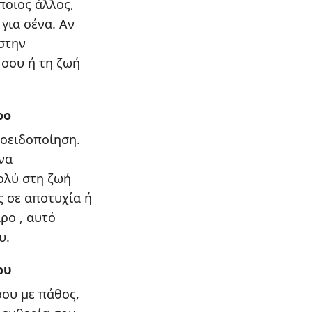
ποιος άλλος,
για σένα. Αν
 στην
 σου ή τη ζωή
ρο
ροειδοποίηση.
να
πολύ στη ζωή
ς σε αποτυχία ή
ρο , αυτό
υ.
ου
σου με πάθος,