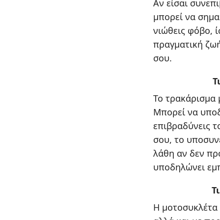
Αν είσαι συνεπ
μπορεί να σημα
νιώθεις φόβο, ί
πραγματική ζωή
σου.
Τ
Το τρακάρισμα 
Μπορεί να υποδ
επιβραδύνεις τ
σου, το υποσυν
λάθη αν δεν πρ
υποδηλώνει εμπ
Τ
Η μοτοσυκλέτα σ