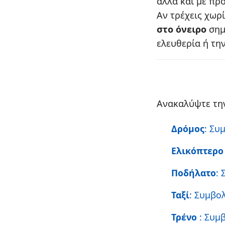
αλλά και με πρ
Αν τρέχεις χωρί
στο όνειρο
σημ
ελευθερία ή τη
Ανακαλύψτε την
Δρόμος
: Συ
Ελικόπτερ
Ποδήλατο
:
Ταξί
: Συμβο
Τρένο
: Συμ