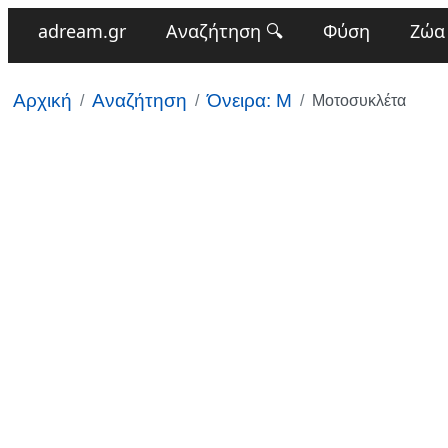
adream.gr
Αναζήτηση 🔍
Φύση
Ζώα
Αρχική
Αναζήτηση
Όνειρα: Μ
Μοτοσυκλέτα