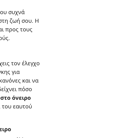
που συχνά
στη ζωή σου. Η
αι προς τους
ούς.
χεις τον έλεγχο
κης για
κανόνες και να
δείχνει πόσο
στο όνειρο
ά του εαυτού
ειρο