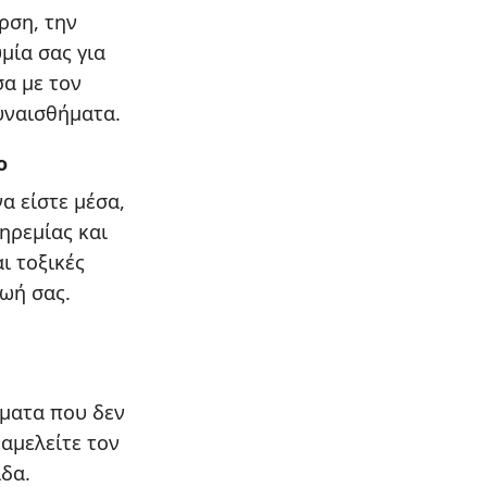
ρση, την
μία σας για
σα με τον
υναισθήματα.
ο
α είστε μέσα,
ηρεμίας και
ι τοξικές
ωή σας.
ματα που δεν
αμελείτε τον
ίδα.