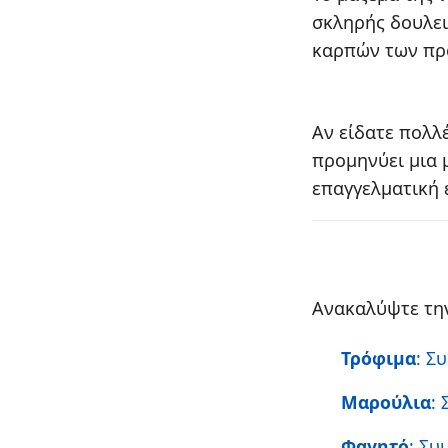
σκληρής δουλει
καρπών των προ
Αν είδατε πολλ
προμηνύει μια 
επαγγελματική 
Ανακαλύψτε την
Τρόφιμα
: Σ
Μαρούλια
:
Φαγητό
: Συ