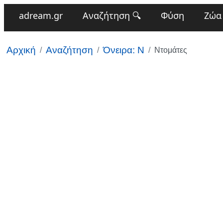
adream.gr
Αναζήτηση 🔍
Φύση
Ζώα
Αρχική
Αναζήτηση
Όνειρα: Ν
Ντομάτες