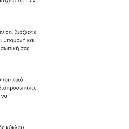
διαχείριση των
ν ότι βιάζεστε
αι υπομονή και
οσωπική σας
οποιητικό
 διαπροσωπικές
 να
νός κύκλου