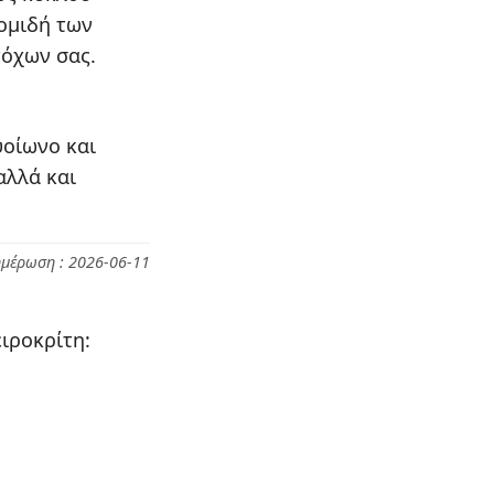
ομιδή των
τόχων σας.
υοίωνο και
αλλά και
ημέρωση : 2026-06-11
ιροκρίτη: