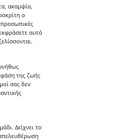
τα, ακαμψία,
ροκρίτη ο
ιαπροσωπικές
 εκφράσετε αυτό
ξελίσσονται.
συνήθως
 φάση της ζωής
μοί σας δεν
μαντικής
μάδι. Δείχνει το
 απελευθέρωση