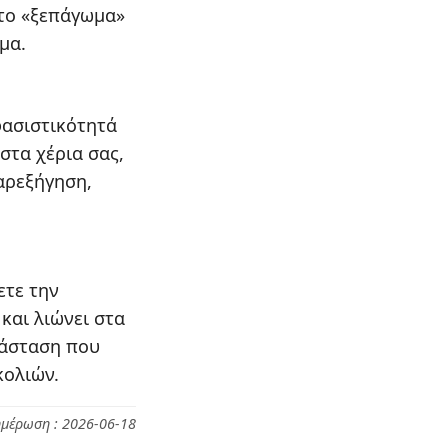
 το «ξεπάγωμα»
μα.
φασιστικότητά
στα χέρια σας,
αρεξήγηση,
ετε την
και λιώνει στα
τάσταση που
κολιών.
ημέρωση : 2026-06-18