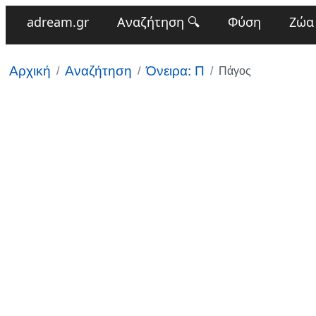
adream.gr
Αναζήτηση 🔍
Φύση
Ζώα
Αρχική
Αναζήτηση
Όνειρα: Π
Πάγος