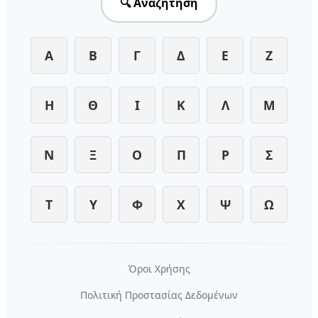
🔍 Αναζήτηση
Α
Β
Γ
Δ
Ε
Ζ
Η
Θ
Ι
Κ
Λ
Μ
Ν
Ξ
Ο
Π
Ρ
Σ
Τ
Υ
Φ
Χ
Ψ
Ω
Όροι Χρήσης
Πολιτική Προστασίας Δεδομένων