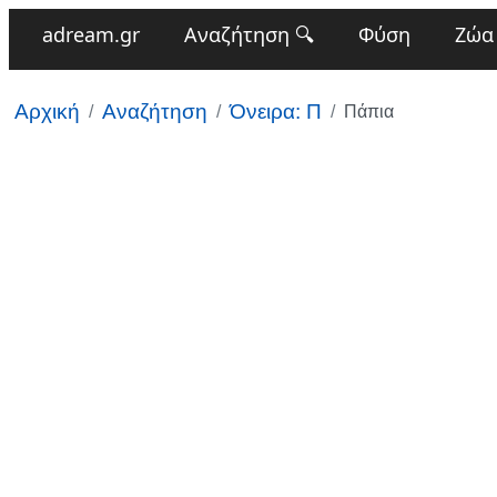
adream.gr
Αναζήτηση 🔍
Φύση
Ζώα
Αρχική
Αναζήτηση
Όνειρα: Π
Πάπια