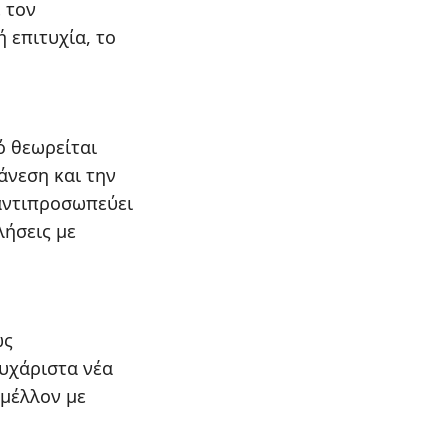
 τον
 επιτυχία, το
ό θεωρείται
άνεση και την
αντιπροσωπεύει
λήσεις με
ως
υχάριστα νέα
 μέλλον με