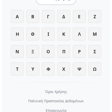
Α
Β
Γ
Δ
Ε
Ζ
Η
Θ
Ι
Κ
Λ
Μ
Ν
Ξ
Ο
Π
Ρ
Σ
Τ
Υ
Φ
Χ
Ψ
Ω
Όροι Χρήσης
Πολιτική Προστασίας Δεδομένων
Επικοινωνία