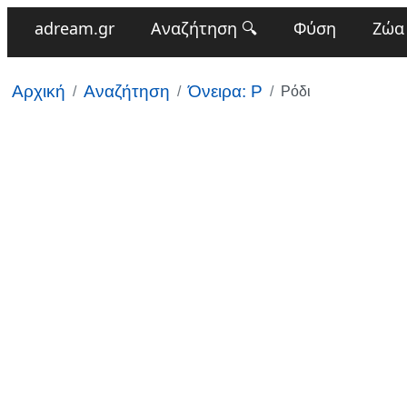
adream.gr
Αναζήτηση 🔍
Φύση
Ζώα
Αρχική
Αναζήτηση
Όνειρα: Ρ
Ρόδι