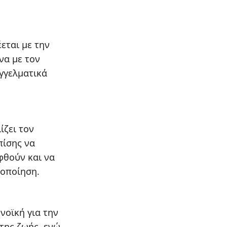
εται με την
να με τον
γγελματικά
ίζει τον
πίσης να
φθούν και να
νοποίηση.
υνοϊκή για την
 της ζωής, ενώ