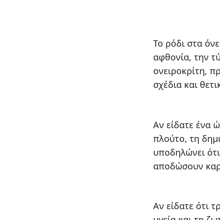
Το ρόδι στα όν
αφθονία, την τύ
ονειροκρίτη, π
σχέδια και θετι
Αν είδατε ένα ώ
πλούτο, τη δημ
υποδηλώνει ότι
αποδώσουν καρ
Αν είδατε ότι τ
υγεία και τη ζω