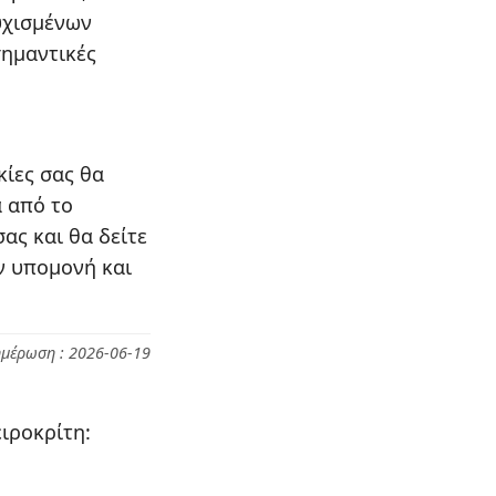
υχισμένων
σημαντικές
κίες σας θα
α από το
ας και θα δείτε
ν υπομονή και
ημέρωση : 2026-06-19
ιροκρίτη: