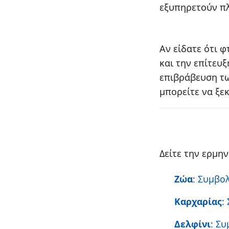
εξυπηρετούν π
Αν είδατε ότι 
και την επίτευ
επιβράβευση τω
μπορείτε να ξε
Δείτε την ερμη
Ζώα
: Συμβο
Καρχαρίας
:
Δελφίνι
: Σ