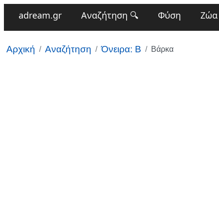
adream.gr
Αναζήτηση 🔍
Φύση
Ζώα
Αρχική
Αναζήτηση
Όνειρα: Β
Βάρκα