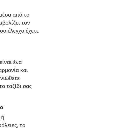
μέσα από το
μβολίζει τον
σο έλεγχο έχετε
είναι ένα
αρμονία και
 νιώθετε
ο ταξίδι σας
ρο
 ή
άλειες, το