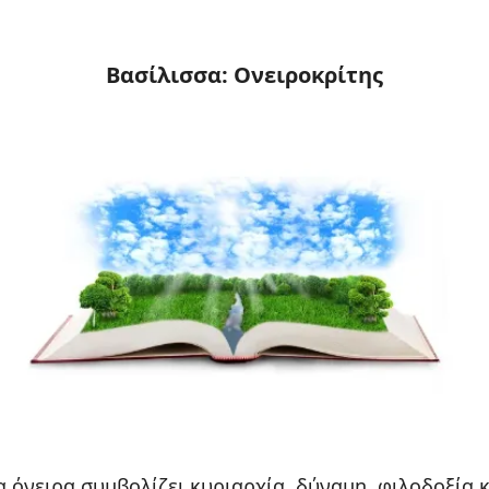
Βασίλισσα: Ονειροκρίτης
α όνειρα συμβολίζει κυριαρχία, δύναμη, φιλοδοξία κ