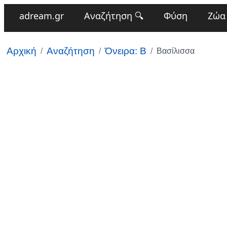
adream.gr
Αναζήτηση 🔍
Φύση
Ζώα
Αρχική
Αναζήτηση
Όνειρα: Β
Βασίλισσα