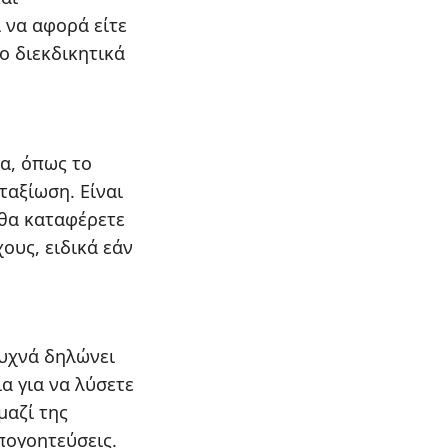
 να αφορά είτε
ο διεκδικητικά
λα, όπως το
ταξίωση. Είναι
 θα καταφέρετε
ους, ειδικά εάν
συχνά δηλώνει
α για να λύσετε
μαζί της
πογοητεύσεις.