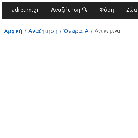
adream.gr
Αναζήτηση 🔍
Φύση
Ζώα
Αρχική
Αναζήτηση
Όνειρα: Α
Αντικείμενα