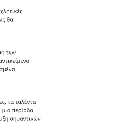
οχλητικές
ως θα
ση των
αντικείμενο
εσμένα
ες, τα ταλέντα
 μια περίοδο
ευξη σημαντικών