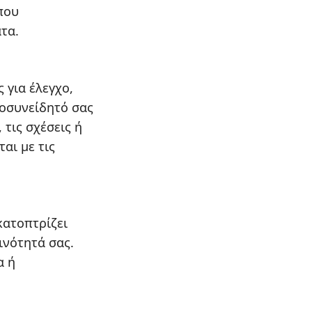
που
τα.
 για έλεγχο,
ποσυνείδητό σας
 τις σχέσεις ή
αι με τις
κατοπτρίζει
ινότητά σας.
α ή