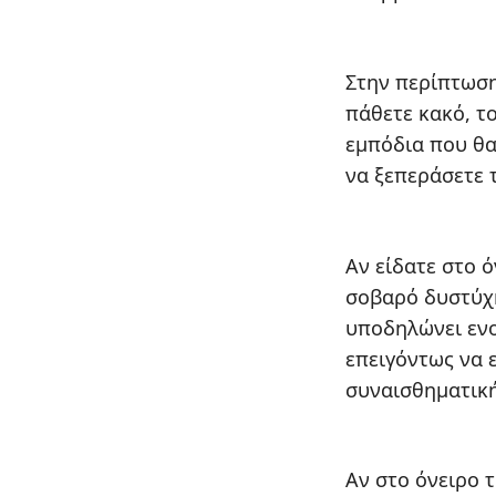
Στην περίπτωση
πάθετε κακό, το
εμπόδια που θα
να ξεπεράσετε τ
Αν είδατε στο ό
σοβαρό δυστύχη
υποδηλώνει ενο
επειγόντως να 
συναισθηματική
Αν στο όνειρο τ