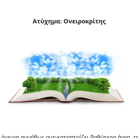
Ατύχημα: Ονειροκρίτης
 όνειρα συνήθως αντικατοπτρίζει βαθύτερα άγχη, τ