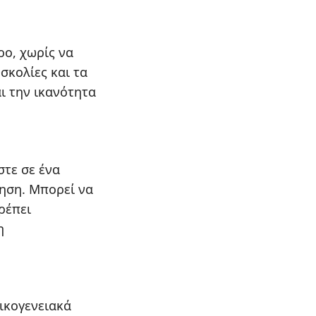
ρο, χωρίς να
υσκολίες και τα
ι την ικανότητα
στε σε ένα
ληση. Μπορεί να
ρέπει
η
οικογενειακά