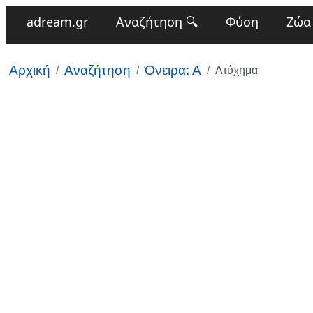
adream.gr
Αναζήτηση 🔍
Φύση
Ζώα
Αρχική
Αναζήτηση
Όνειρα: Α
Ατύχημα