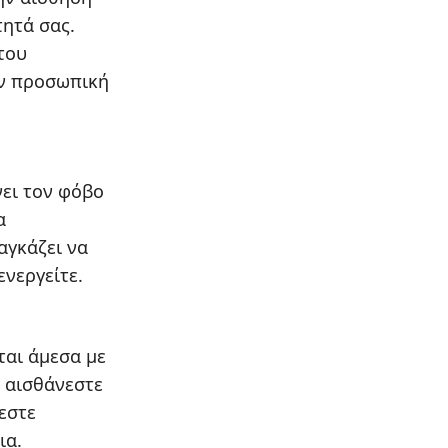
ητά σας.
του
ην προσωπική
νει τον φόβο
α
αγκάζει να
νεργείτε.
ται άμεσα με
 αισθάνεστε
ζεστε
ια.