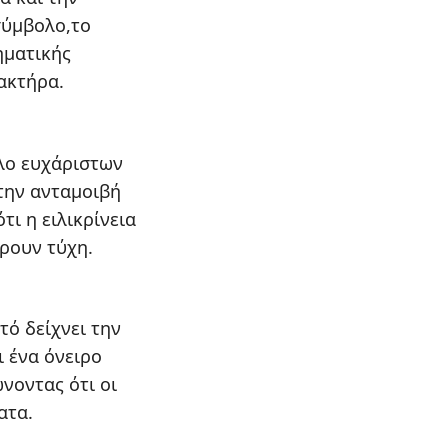
σύμβολο,το
ηματικής
ακτήρα.
ελο ευχάριστων
 την ανταμοιβή
τι η ειλικρίνεια
ρουν τύχη.
τό δείχνει την
ι ένα όνειρο
νοντας ότι οι
ατα.