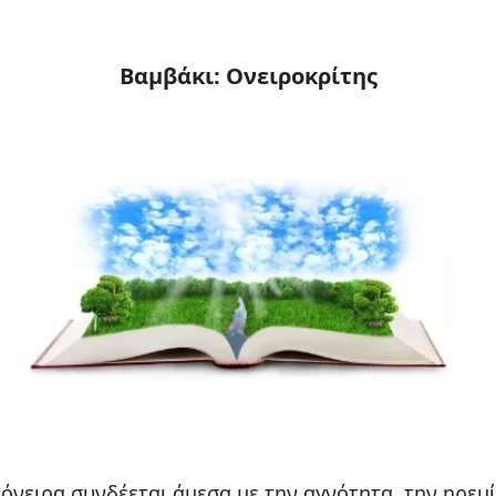
Βαμβάκι: Ονειροκρίτης
 όνειρα συνδέεται άμεσα με την αγνότητα, την ηρεμί