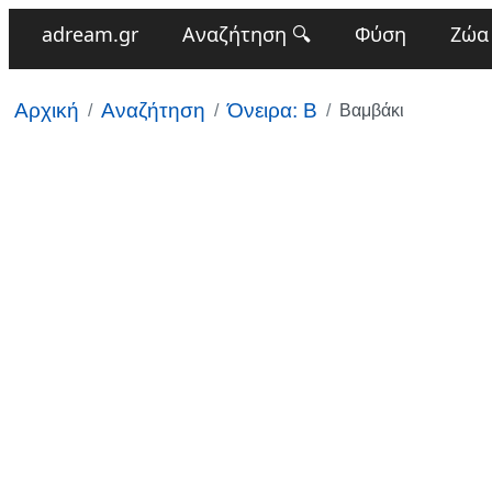
adream.gr
Αναζήτηση 🔍
Φύση
Ζώα
Αρχική
Αναζήτηση
Όνειρα: Β
Βαμβάκι