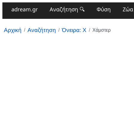
adream.gr
Αναζήτηση 🔍
Φύση
Ζώα
Αρχική
Αναζήτηση
Όνειρα: Χ
Χάμστερ