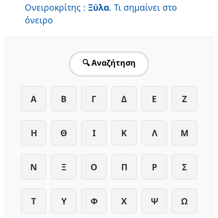
Ονειροκρίτης :
Ξύλα
. Τι σημαίνει στο
όνειρο
🔍 Αναζήτηση
Α
Β
Γ
Δ
Ε
Ζ
Η
Θ
Ι
Κ
Λ
Μ
Ν
Ξ
Ο
Π
Ρ
Σ
Τ
Υ
Φ
Χ
Ψ
Ω