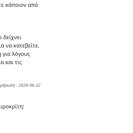
τε κάποιον από
ο δείχνει
ια να κατεβείτε,
 για λόγους
α και τις
ημέρωση : 2026-06-22
ιροκρίτη: