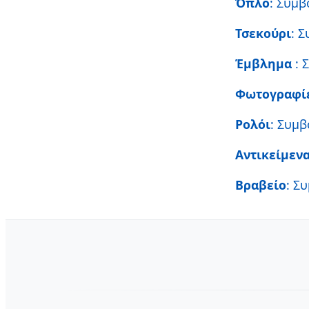
Όπλο
: Συμβ
Τσεκούρι
: 
Έμβλημα
: 
Φωτογραφί
Ρολόι
: Συμβ
Αντικείμεν
Βραβείο
: Σ