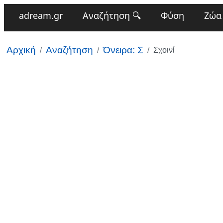
adream.gr
Αναζήτηση 🔍
Φύση
Ζώα
Αρχική
Αναζήτηση
Όνειρα: Σ
Σχοινί