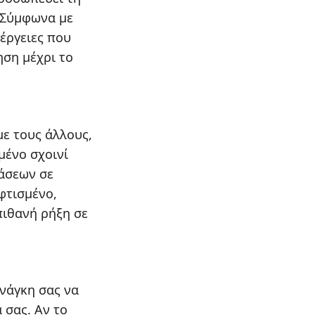
. Σύμφωνα με
νέργειες που
ηση μέχρι το
με τους άλλους,
μένο σχοινί
άσεων σε
φτισμένο,
πιθανή ρήξη σε
ανάγκη σας να
 σας. Αν το