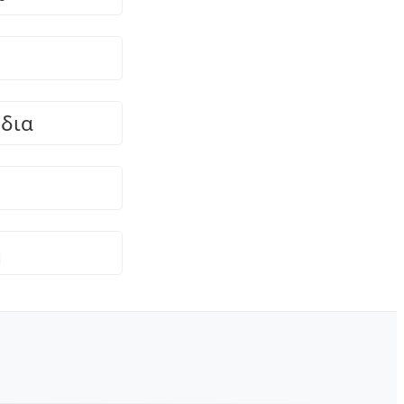
δια
η