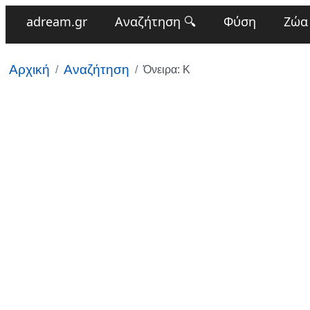
adream.gr
Αναζήτηση 🔍
Φύση
Ζώα
Αρχική
Αναζήτηση
Όνειρα: Κ