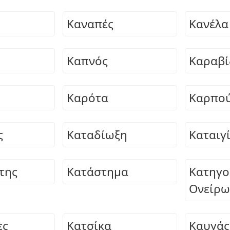
Καναπές
Κανέλα
Καπνός
Καραβί
ο
Καρότα
Καρπού
ς
Καταδίωξη
Καταιγ
της
Κατάστημα
Κατηγο
Ονείρω
ες
Κατσίκα
Καυγάς