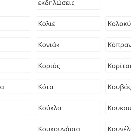
εκδηλώσεις
Κολιέ
Κολοκ
Κονιάκ
Κόπρα
Κοριός
Κορίτσ
τα
Κότα
Κουβά
Κούκλα
Κουκου
Κουκουνάρια
Κουνέλ