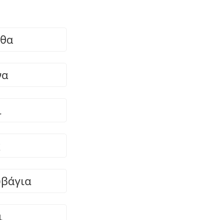
ύθα
να
ι
ς
βάγια
ι