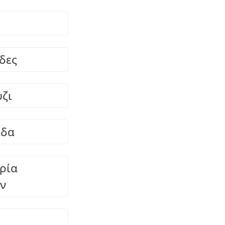
δες
ζι
ίδα
ρία
ν