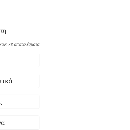
ίτη
καν: 78 αποτελέσματα
τικά
ς
να