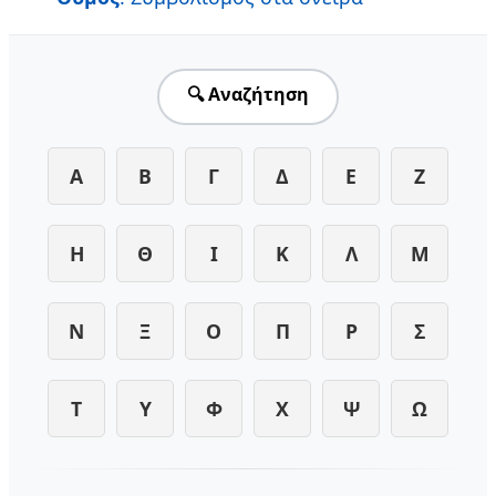
🔍 Αναζήτηση
Α
Β
Γ
Δ
Ε
Ζ
Η
Θ
Ι
Κ
Λ
Μ
Ν
Ξ
Ο
Π
Ρ
Σ
Τ
Υ
Φ
Χ
Ψ
Ω